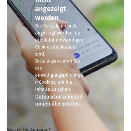
angezeigt
werden
Die Karte kann nicht
angezeigt werden, da
die dafür notwendigen
Cookies deaktiviert
sind.
Bitte akzeptieren Sie
die
einwilligungspflichtige
n Cookies, um die
Inhalte zu sehen.
Datenschutzeinstell
ungen überprüfen
Nachricht senden
Was ist Ihr Anliegen?